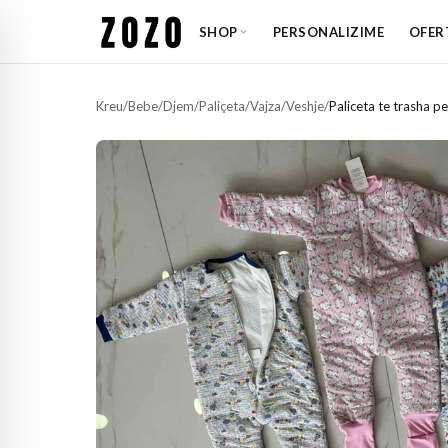
SHOP
PERSONALIZIME
OFER
Kreu
/
Bebe
/
Djem
/
Paliçeta
/
Vajza
/
Veshje
/
Paliceta te trasha p