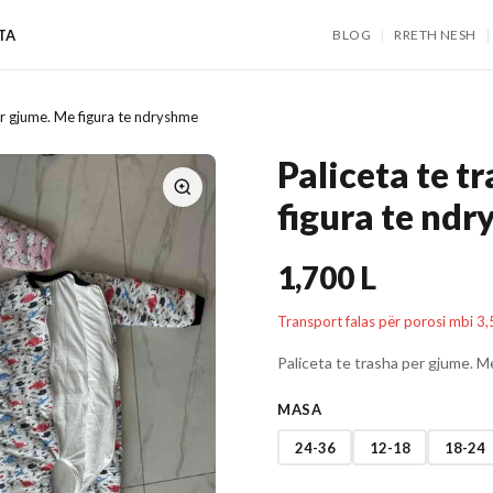
|
|
TA
BLOG
RRETH NESH
er gjume. Me figura te ndryshme
Paliceta te t
figura te nd
1,700 L
Transport falas për porosi mbi 3,
Paliceta te trasha per gjume. M
MASA
24-36
12-18
18-24