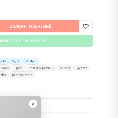
ZGJIDHNI MADHËSINË
POROSIT ME WHATSAPP
içeta
Vajza
Veshje
dimer
gjumi
material pambuk
paliceta
vjeshte
izim
personalizime