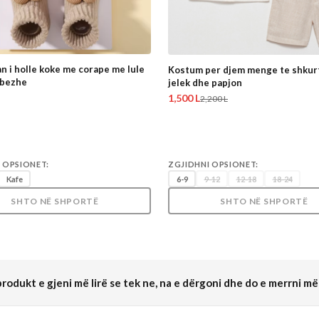
n i holle koke me corape me lule
Kostum per djem menge te shkur
 bezhe
jelek dhe papjon
1,500 L
2,200 L
 OPSIONET:
ZGJIDHNI OPSIONET:
Kafe
6-9
9-12
12-18
18-24
SHTO NË SHPORTË
SHTO NË SHPORTË
rodukt e gjeni më lirë se tek ne, na e dërgoni dhe do e merrni më 