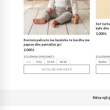
Set turba
kafe dhe
1,000 L
Kostum palicete me kemishe te bardhe me
papion dhe pantallon gri
2,000 L
ZGJIDHNI OPSIONET:
ZGJIDHNI
6-9
9-12
12-18
18-24
Bezhe
SHTO NË SHPORTË
Nëse një p