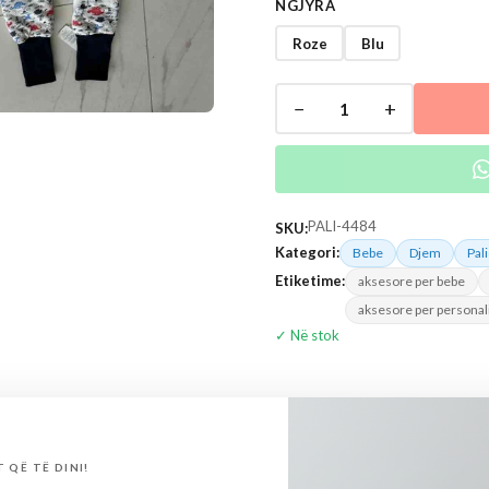
NGJYRA
Roze
Blu
−
+
1
PALI-4484
SKU:
Kategori:
Bebe
Djem
Pal
Etiketime:
aksesore per bebe
aksesore per personal
✓ Në stok
typje (0)
 QË TË DINI!