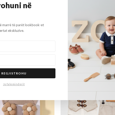
rohuni në
trasha
të marrë të parët lookbook-et
rtat ekskluzive.
OFERTË
REGJISTROHU
Jo faleminderit