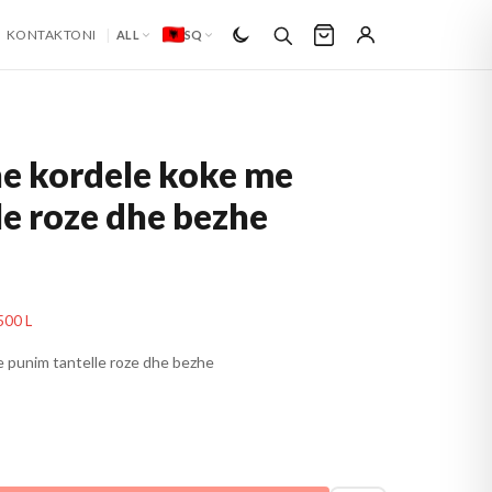
|
KONTAKTONI
ALL
SQ
he kordele koke me
le roze dhe bezhe
500 L
 punim tantelle roze dhe bezhe