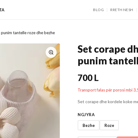
|
|
TA
BLOG
RRETH NESH
 punim tantelle roze dhe bezhe
Set corape d
punim tantel
700 L
Transport falas për porosi mbi 3,
Set corape dhe kordele koke me
NGJYRA
Bezhe
Roze