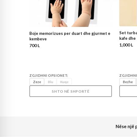
Set turba
Boje memorizues per duart dhe gjurmet e
kafe dhe
kembeve
1,000 L
700 L
ZGJIDHNI OPSIONET:
ZGJIDHNI
Zeze
Blu
Kuqe
Bezhe
SHTO NË SHPORTË
Nëse një p