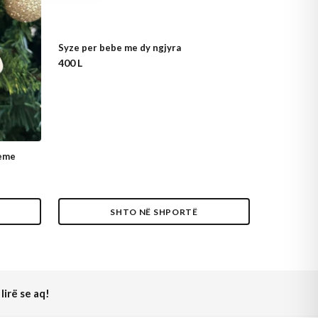
Syze per bebe me dy ngjyra
400 L
peme
SHTO NË SHPORTË
lirë se aq!