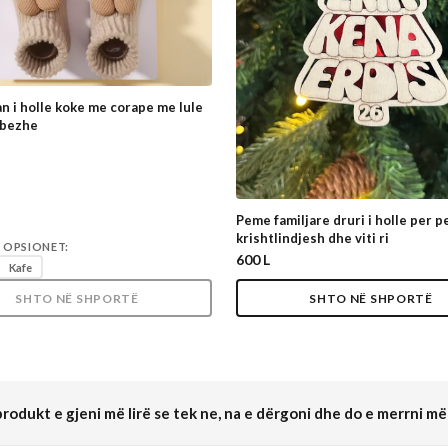
n i holle koke me corape me lule
 bezhe
Peme familjare druri i holle per 
krishtlindjesh dhe viti ri
 OPSIONET:
600 L
Kafe
SHTO NË SHPORTË
SHTO NË SHPORTË
rodukt e gjeni më lirë se tek ne, na e dërgoni dhe do e merrni më 