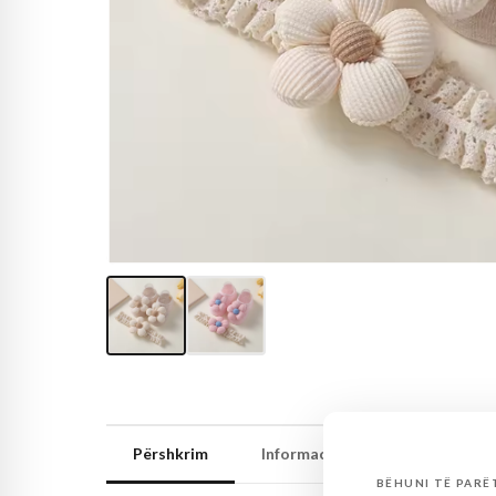
Përshkrim
Informacion shtesë
Përsh
BËHUNI TË PARËT