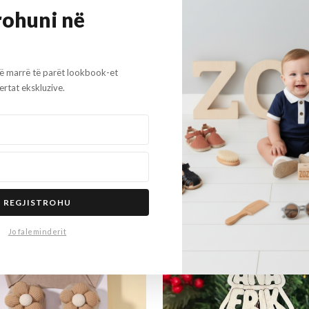
rohuni në
 bezhe
të marrë të parët lookbook-et
rtat ekskluzive.
REGJISTROHU
Jo faleminderit