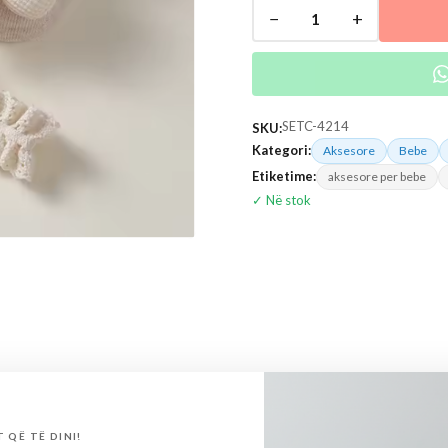
−
+
1
SETC-4214
SKU:
Kategori:
Aksesore
Bebe
Etiketime:
aksesore per bebe
✓ Në stok
typje (0)
 QË TË DINI!