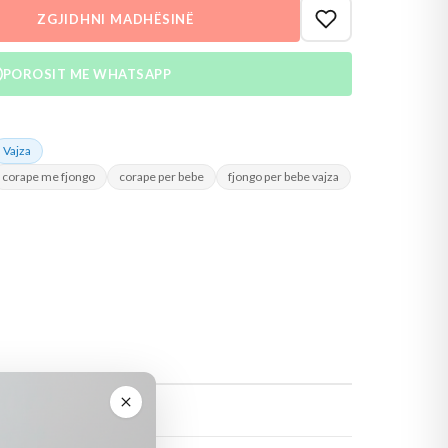
ZGJIDHNI MADHËSINË
POROSIT ME WHATSAPP
Vajza
corape me fjongo
corape per bebe
fjongo per bebe vajza