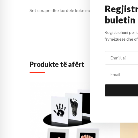
Regjist
Set corape dhe kordele koke me punim tantelle roze dhe
buletin
Regjistrohuni për 
frymëzuese dhe ofe
Produkte të afërt