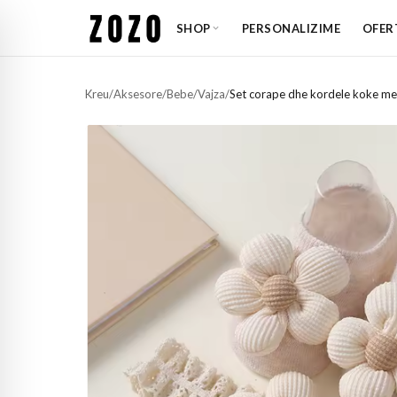
SHOP
PERSONALIZIME
OFER
Kreu
/
Aksesore
/
Bebe
/
Vajza
/
Set corape dhe kordele koke me