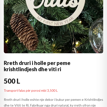
Rreth druri i holle per peme
krishtlindjesh dhe viti ri
500 L
Transport falas për porosi mbi 3,500 L
Rreth druri i holle eshte nje dekor i bukur per pemen e Krishtlindjes
dhe te Vitit te Ri. Fabrikuar nga druri natyral, ky rreth ofron nje