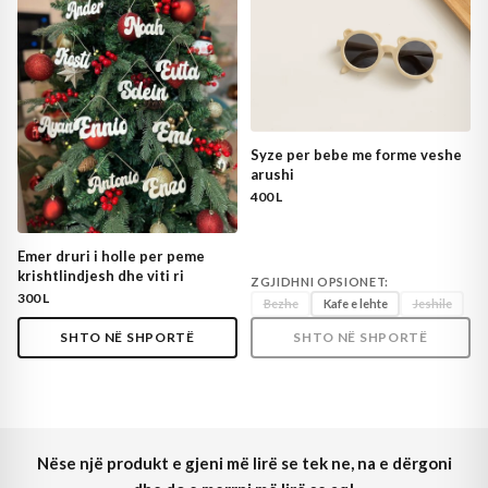
Syze per bebe me forme veshe
arushi
400 L
Emer druri i holle per peme
krishtlindjesh dhe viti ri
ZGJIDHNI OPSIONET:
300 L
Bezhe
Kafe e lehte
Jeshile
SHTO NË SHPORTË
SHTO NË SHPORTË
Nëse një produkt e gjeni më lirë se tek ne, na e dërgoni