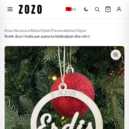
SQ
Kreu
/
Aksesore
/
Bebe
/
Djem
/
Personalizime
/
Vajza
/
Rreth druri i holle per peme krishtlindjesh dhe viti ri