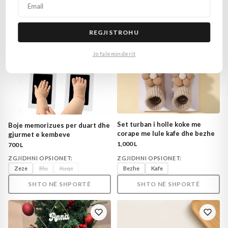
REGJISTROHU
Jo faleminderit
Set turban i holle koke me
Boje memorizues per duart dhe
corape me lule kafe dhe bezhe
gjurmet e kembeve
1,000 L
700 L
ZGJIDHNI OPSIONET:
ZGJIDHNI OPSIONET:
Zeze
Blu
Kuqe
Bezhe
Kafe
SHTO NË SHPORTË
SHTO NË SHPORTË