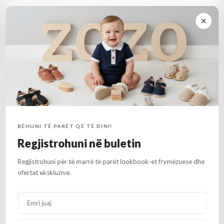
Rreth druri i holle eshte nje dekor i bukur per pemen e Krishtlindjes
dhe te Vitit te Ri. Fabrikuar nga druri natyral, ky rreth ofron nje
siperfaqe te larshme ku mund te shkruani daten e lindjes, emrin e
femijeve apo mesazhe festore. Dizajni i thjeshte dhe eleganti i
drurit e ben ate ideale per te mbajtur kujtimet familjare dhe per te
gjeruar nje atmosfere festive ne shtepine tuaj. Lehte per te
vendosur ne degen e pemes dhe i reziston perdorimit te
perditshme.
BËHUNI TË PARËT QË TË DINI!
Regjistrohuni në buletin
Regjistrohuni për të marrë të parët lookbook-et frymëzuese dhe
ofertat ekskluzive.
Produkte të afërt