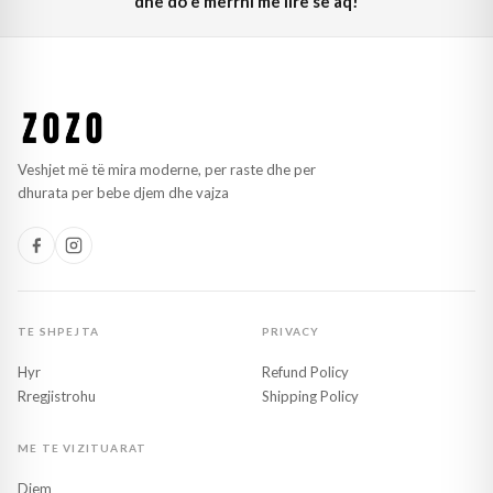
dhe do e merrni më lirë se aq!
Veshjet më të mira moderne, per raste dhe per
dhurata per bebe djem dhe vajza
TE SHPEJTA
PRIVACY
Hyr
Refund Policy
Rregjistrohu
Shipping Policy
ME TE VIZITUARAT
Djem