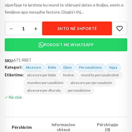
siperfaqe te larshme ku mund te shkruani daten e lindjes, emrin e
femijeve apo mesazhe festore. Dizajni i thj...
−
+
1
SHTO NË SHPORTË
POROSIT ME WHATSAPP
671-RRET
SKU:
Kategori:
Aksesore
Bebe
Djem
Personalizime
Vajza
Etiketime:
aksesore per bebe
festive
mund te personalizohet
mundesi personalizimi
aksesore per personalizim
aksesore per dhurata
personalizime
✓ Në stok
Informacion
Përshtypje
Përshkrim
shtesë
(0)