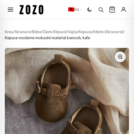
SQ
Kreu
/
Aksesore
/
Bebe
/
Djem
/
Këpucë
/
Vajza
/
Kepuce/Atlete (Aksesore)
/
Kepuce moderne mokasini material kamosh, kafe