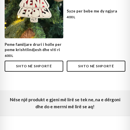
Syze per bebe me dy ngjyra
400 L
Peme familjare druri i holle per
peme krishtlindjesh dhe viti ri
600 L
SHTO NË SHPORTË
SHTO NË SHPORTË
Nëse një produkt e gjeni më lirë se tek ne, na e dërgoni
dhe do e merrni më lirë se aq!