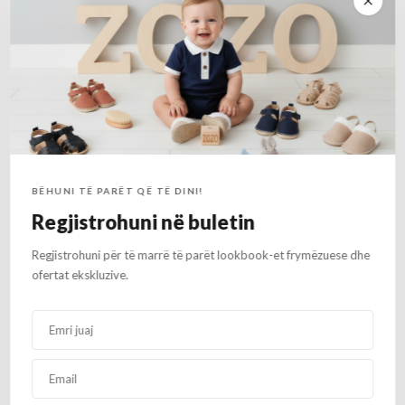
Informacion
Përshtypje
Përshkrim
shtesë
(0)
Kepuce moderne mokasini material kamosh, ngjyra kafe. Shume te
bukura.
BËHUNI TË PARËT QË TË DINI!
Regjistrohuni në buletin
Regjistrohuni për të marrë të parët lookbook-et frymëzuese dhe
ofertat ekskluzive.
Produkte të afërt