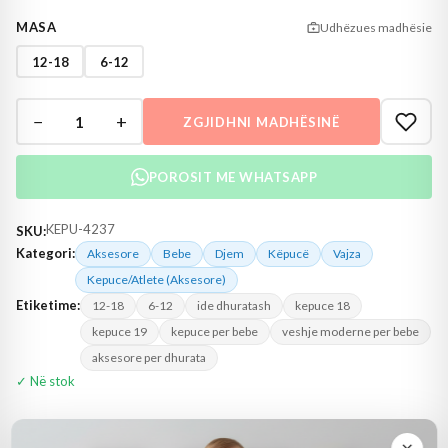
MASA
Udhëzues madhësie
12-18
6-12
−
+
1
ZGJIDHNI MADHËSINË
POROSIT ME WHATSAPP
KEPU-4237
SKU:
Kategori:
Aksesore
Bebe
Djem
Këpucë
Vajza
Kepuce/Atlete (Aksesore)
Etiketime:
12-18
6-12
ide dhuratash
kepuce 18
kepuce 19
kepuce per bebe
veshje moderne per bebe
aksesore per dhurata
✓ Në stok