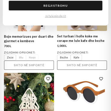
REGJISTROHU
Jo faleminderit
Set turban i holle koke me
Boje memorizues per duart dhe
corape me lule kafe dhe bezhe
gjurmet e kembeve
1,000 L
700 L
ZGJIDHNI OPSIONET:
ZGJIDHNI OPSIONET:
Zeze
Blu
Kuqe
Bezhe
Kafe
SHTO NË SHPORTË
SHTO NË SHPORTË